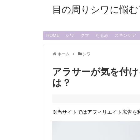
目の周りシワに悩む
HOME
シワ
クマ
たるみ
スキンケア
ホーム
シワ
アラサーが気を付け
は？
※当サイトではアフィリエイト広告を