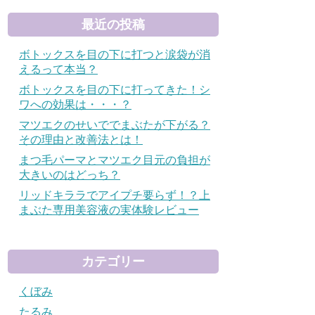
最近の投稿
ボトックスを目の下に打つと涙袋が消
えるって本当？
ボトックスを目の下に打ってきた！シ
ワへの効果は・・・？
マツエクのせいででまぶたが下がる？
その理由と改善法とは！
まつ毛パーマとマツエク目元の負担が
大きいのはどっち？
リッドキララでアイプチ要らず！？上
まぶた専用美容液の実体験レビュー
カテゴリー
くぼみ
たるみ