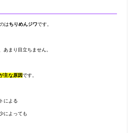
のは
ちりめんジワ
です。
、あまり目立ちません。
が主な原因
です。
トによる
少によっても