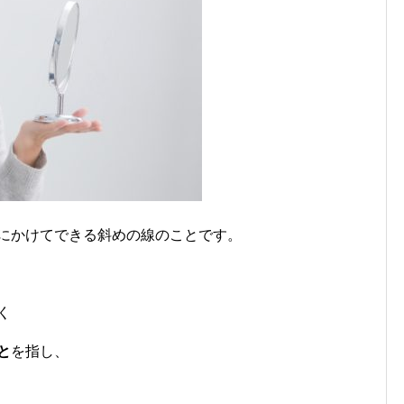
にかけてできる斜めの線のことです。
く
と
を指し、