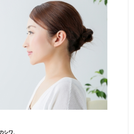
のシワ
。