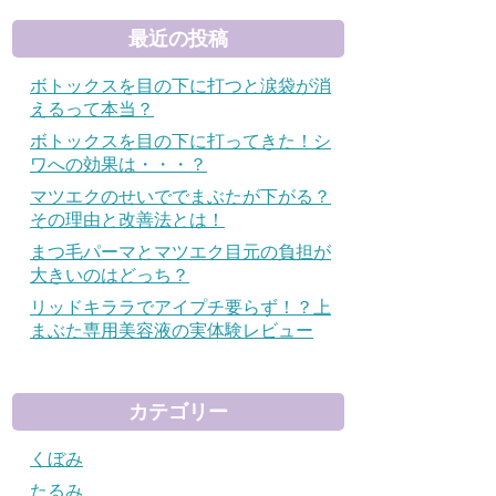
最近の投稿
ボトックスを目の下に打つと涙袋が消
えるって本当？
ボトックスを目の下に打ってきた！シ
ワへの効果は・・・？
マツエクのせいででまぶたが下がる？
その理由と改善法とは！
まつ毛パーマとマツエク目元の負担が
大きいのはどっち？
リッドキララでアイプチ要らず！？上
まぶた専用美容液の実体験レビュー
カテゴリー
くぼみ
たるみ