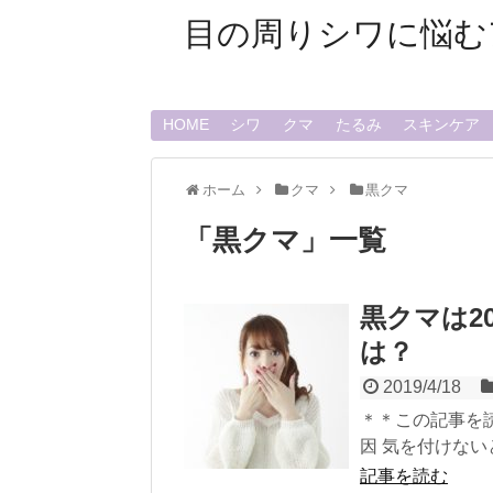
目の周りシワに悩む
HOME
シワ
クマ
たるみ
スキンケア
ホーム
クマ
黒クマ
「
黒クマ
」
一覧
黒クマは2
は？
2019/4/18
＊＊この記事を
因 気を付けないと
記事を読む