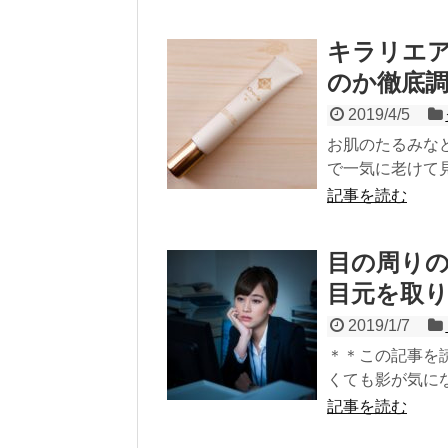
キラリエ
のか徹底
2019/4/5
お肌のたるみな
で一気に老けて見
記事を読む
目の周りの
目元を取
2019/1/7
＊＊この記事を
くても影が気にな
記事を読む