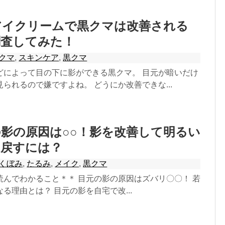
アイクリームで黒クマは改善される
調査してみた！
クマ
,
スキンケア
,
黒クマ
どによって目の下に影ができる黒クマ。 目元が暗いだけ
られるので嫌ですよね。 どうにか改善できな...
影の原因は○○！影を改善して明るい
り戻すには？
くぼみ
,
たるみ
,
メイク
,
黒クマ
読んでわかること＊＊ 目元の影の原因はズバリ〇〇！ 若
る理由とは？ 目元の影を自宅で改...