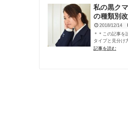
私の黒ク
の種類別改
2018/12/14
＊＊この記事を
タイプと見分け方
記事を読む