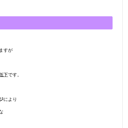
ますが
低下
です。
ジ
により
な