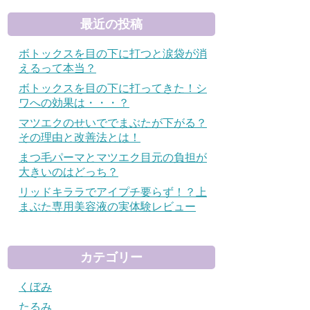
最近の投稿
ボトックスを目の下に打つと涙袋が消
えるって本当？
ボトックスを目の下に打ってきた！シ
ワへの効果は・・・？
マツエクのせいででまぶたが下がる？
その理由と改善法とは！
まつ毛パーマとマツエク目元の負担が
大きいのはどっち？
リッドキララでアイプチ要らず！？上
まぶた専用美容液の実体験レビュー
カテゴリー
くぼみ
たるみ