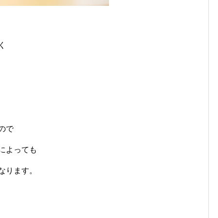
く
ので
によっても
なります。