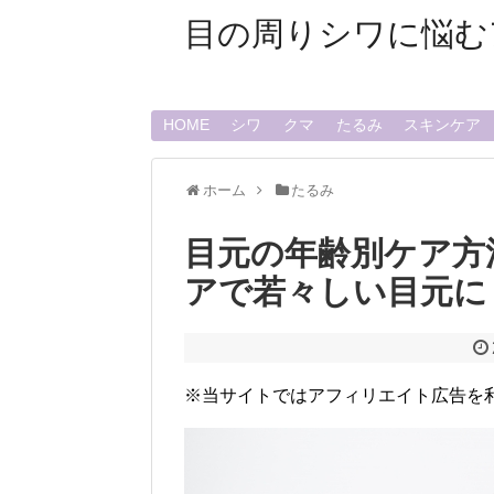
目の周りシワに悩む
HOME
シワ
クマ
たるみ
スキンケア
ホーム
たるみ
目元の年齢別ケア方
アで若々しい目元に
※当サイトではアフィリエイト広告を