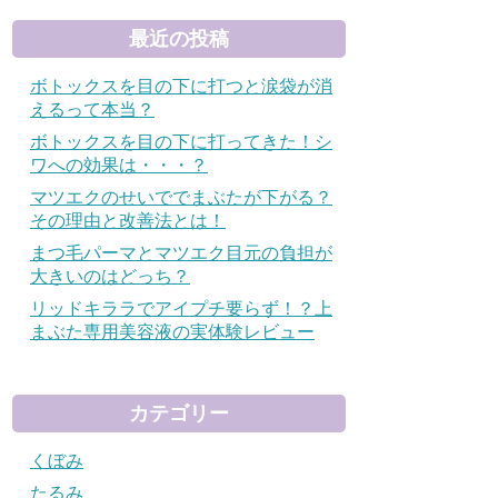
最近の投稿
ボトックスを目の下に打つと涙袋が消
えるって本当？
ボトックスを目の下に打ってきた！シ
ワへの効果は・・・？
マツエクのせいででまぶたが下がる？
その理由と改善法とは！
まつ毛パーマとマツエク目元の負担が
大きいのはどっち？
リッドキララでアイプチ要らず！？上
まぶた専用美容液の実体験レビュー
カテゴリー
くぼみ
たるみ