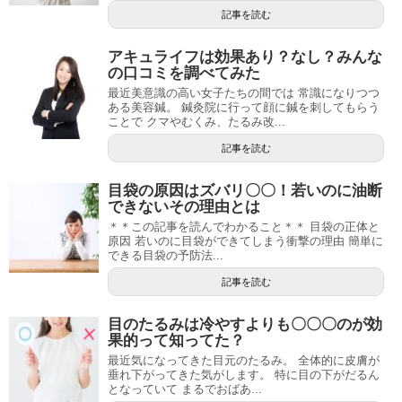
記事を読む
アキュライフは効果あり？なし？みんな
の口コミを調べてみた
最近美意識の高い女子たちの間では 常識になりつつ
ある美容鍼。 鍼灸院に行って顔に鍼を刺してもらう
ことで クマやむくみ、たるみ改...
記事を読む
目袋の原因はズバリ〇〇！若いのに油断
できないその理由とは
＊＊この記事を読んでわかること＊＊ 目袋の正体と
原因 若いのに目袋ができてしまう衝撃の理由 簡単に
できる目袋の予防法...
記事を読む
目のたるみは冷やすよりも〇〇〇のが効
果的って知ってた？
最近気になってきた目元のたるみ。 全体的に皮膚が
垂れ下がってきた気がします。 特に目の下がだるん
となっていて まるでおばあ...