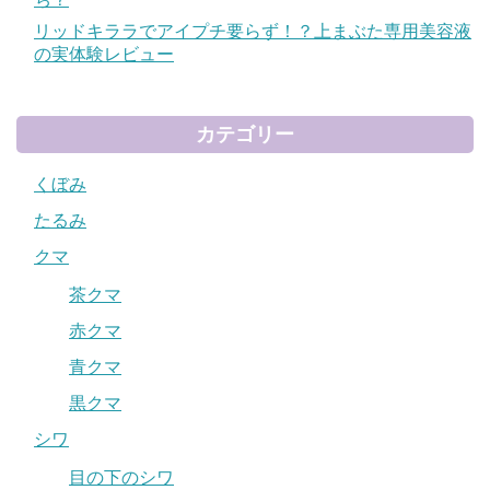
リッドキララでアイプチ要らず！？上まぶた専用美容液
の実体験レビュー
カテゴリー
くぼみ
たるみ
クマ
茶クマ
赤クマ
青クマ
黒クマ
シワ
目の下のシワ