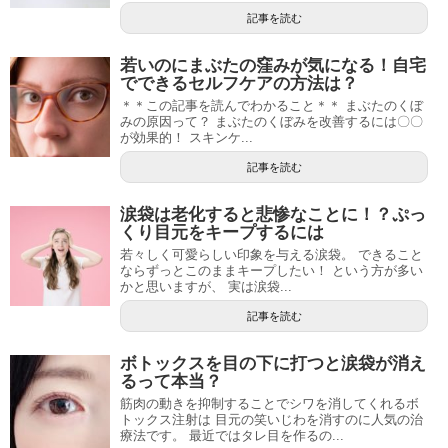
記事を読む
若いのにまぶたの窪みが気になる！自宅
でできるセルフケアの方法は？
＊＊この記事を読んでわかること＊＊ まぶたのくぼ
みの原因って？ まぶたのくぼみを改善するには〇〇
が効果的！ スキンケ...
記事を読む
涙袋は老化すると悲惨なことに！？ぷっ
くり目元をキープするには
若々しく可愛らしい印象を与える涙袋。 できること
ならずっとこのままキープしたい！ という方が多い
かと思いますが、 実は涙袋...
記事を読む
ボトックスを目の下に打つと涙袋が消え
るって本当？
筋肉の動きを抑制することでシワを消してくれるボ
トックス注射は 目元の笑いじわを消すのに人気の治
療法です。 最近ではタレ目を作るの...