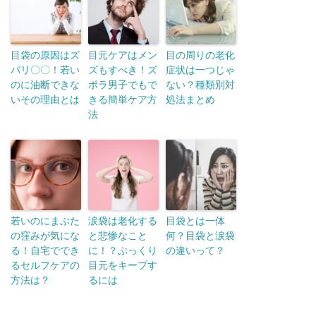
目袋の原因はズ
目元ケアはメン
目の周りの老化
バリ〇〇！若い
ズもすべき！ズ
症状は一つじゃ
のに油断できな
ボラ男子でもで
ない？種類別対
いその理由とは
きる簡単ケア方
処法まとめ
法
若いのにまぶた
涙袋は老化する
目袋とは一体
の窪みが気にな
と悲惨なこと
何？目袋と涙袋
る！自宅ででき
に！？ぷっくり
の違いって？
るセルフケアの
目元をキープす
方法は？
るには