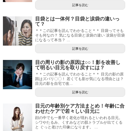
記事を読む
目袋とは一体何？目袋と涙袋の違いっ
て？
＊＊この記事を読んでわかること＊＊ 目袋ってそも
そも何なの？ 気になる目袋と涙袋の違い 涙袋が目袋
になるって本当？ ...
記事を読む
目の周りの影の原因は○○！影を改善し
て明るい目元を取り戻すには？
＊＊この記事を読んでわかること＊＊ 目元の影の原
因はズバリ〇〇！ 若くても影が気になる理由とは？
目元の影を自宅で改...
記事を読む
目元の年齢別ケア方法まとめ！年齢に合
わせたケアで若々しい目元に
顔の中でも一番早く老化が現れるといわれる目元。
シワやたるみ、くすみなどの肌トラブルが出てくる
と ぐっと老けた印象になります。 ...