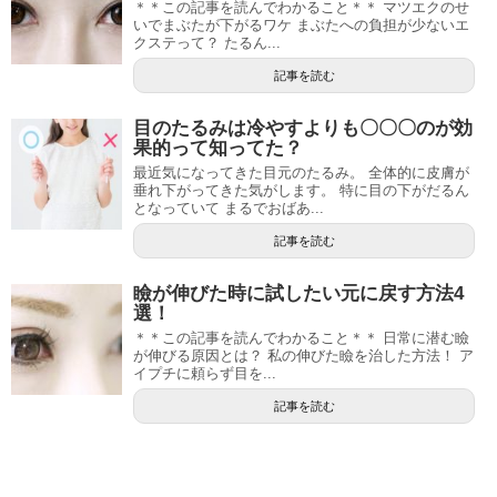
＊＊この記事を読んでわかること＊＊ マツエクのせ
いでまぶたが下がるワケ まぶたへの負担が少ないエ
クステって？ たるん...
記事を読む
目のたるみは冷やすよりも〇〇〇のが効
果的って知ってた？
最近気になってきた目元のたるみ。 全体的に皮膚が
垂れ下がってきた気がします。 特に目の下がだるん
となっていて まるでおばあ...
記事を読む
瞼が伸びた時に試したい元に戻す方法4
選！
＊＊この記事を読んでわかること＊＊ 日常に潜む瞼
が伸びる原因とは？ 私の伸びた瞼を治した方法！ ア
イプチに頼らず目を...
記事を読む