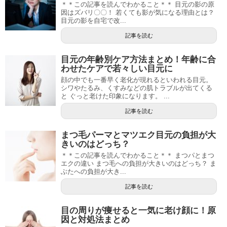
＊＊この記事を読んでわかること＊＊ 目元の影の原
因はズバリ〇〇！ 若くても影が気になる理由とは？
目元の影を自宅で改...
記事を読む
目元の年齢別ケア方法まとめ！年齢に合
わせたケアで若々しい目元に
顔の中でも一番早く老化が現れるといわれる目元。
シワやたるみ、くすみなどの肌トラブルが出てくる
と ぐっと老けた印象になります。 ...
記事を読む
まつ毛パーマとマツエク目元の負担が大
きいのはどっち？
＊＊この記事を読んでわかること＊＊ まつパとまつ
エクの違い まつ毛への負担が大きいのはどっち？ ま
ぶたへの負担が大き...
記事を読む
目の周りが痩せると一気に老け顔に！原
因と対処法まとめ