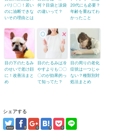
バリ〇〇！若い
何？目袋と涙袋
20代にも必要？
のに油断できな
の違いって？
年齢を重ねてわ
いその理由とは
かったこと
目の下のたるみ
目のたるみは冷
目の周りの老化
のせいで老け顔
やすよりも〇〇
症状は一つじゃ
に！改善法まと
〇のが効果的っ
ない？種類別対
め
て知ってた？
処法まとめ
シェアする
error
0
0