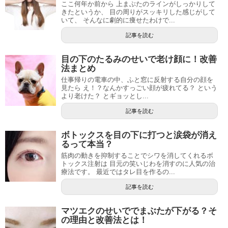
ここ何年か前から 上まぶたのラインがしっかりして
きたというか、 目の周りがスッキリした感じがして
いて、 そんなに劇的に痩せたわけで...
記事を読む
目の下のたるみのせいで老け顔に！改善
法まとめ
仕事帰りの電車の中、ふと窓に反射する自分の顔を
見たら え！？なんかすっごい顔が疲れてる？ という
より老けた？ とギョッとし...
記事を読む
ボトックスを目の下に打つと涙袋が消え
るって本当？
筋肉の動きを抑制することでシワを消してくれるボ
トックス注射は 目元の笑いじわを消すのに人気の治
療法です。 最近ではタレ目を作るの...
記事を読む
マツエクのせいででまぶたが下がる？そ
の理由と改善法とは！