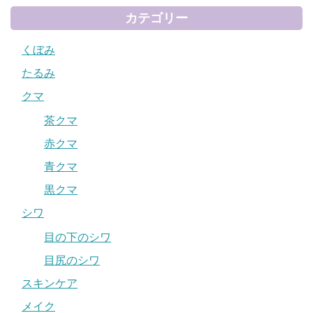
カテゴリー
くぼみ
たるみ
クマ
茶クマ
赤クマ
青クマ
黒クマ
シワ
目の下のシワ
目尻のシワ
スキンケア
メイク