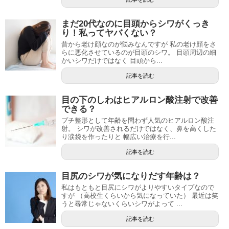
まだ20代なのに目頭からシワがくっき
り！私ってヤバくない？
昔から老け顔なのが悩みなんですが 私の老け顔をさ
らに悪化させているのが目頭のシワ。 目頭周辺の細
かいシワだけではなく 目頭から...
記事を読む
目の下のしわはヒアルロン酸注射で改善
できる？
プチ整形として年齢を問わず人気のヒアルロン酸注
射。 シワが改善されるだけではなく、鼻を高くした
り涙袋を作ったりと 幅広い治療を行...
記事を読む
目尻のシワが気になりだす年齢は？
私はもともと目尻にシワがよりやすいタイプなので
すが （高校生くらいから気になっていた） 最近は笑
うと尋常じゃないくらいシワがよって ...
記事を読む