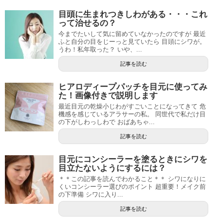
目頭に生まれつきしわがある・・・これ
って治せるの？
今までたいして気に留めていなかったのですが 最近
ふと自分の目をじーっと見ていたら 目頭にシワが。
うわ！私年取った？ いや、...
記事を読む
ヒアロディープパッチを目元に使ってみ
た！画像付きで説明します
最近目元の乾燥小じわがすごいことになってきて 危
機感を感じているアラサーの私。 同世代で私だけ目
の下がしわっしわで おばあちゃ...
記事を読む
目元にコンシーラーを塗るときにシワを
目立たないようにするには？
＊＊この記事を読んでわかること＊＊ シワになりに
くいコンシーラー選びのポイント 超重要！メイク前
の下準備 シワに入り...
記事を読む