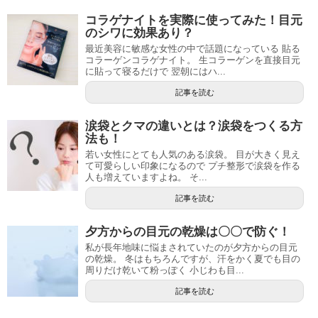
コラゲナイトを実際に使ってみた！目元
のシワに効果あり？
最近美容に敏感な女性の中で話題になっている 貼る
コラーゲンコラゲナイト。 生コラーゲンを直接目元
に貼って寝るだけで 翌朝にはハ...
記事を読む
涙袋とクマの違いとは？涙袋をつくる方
法も！
若い女性にとても人気のある涙袋。 目が大きく見え
て可愛らしい印象になるので プチ整形で涙袋を作る
人も増えていますよね。 そ...
記事を読む
夕方からの目元の乾燥は〇〇で防ぐ！
私が長年地味に悩まされていたのが夕方からの目元
の乾燥。 冬はもちろんですが、汗をかく夏でも目の
周りだけ乾いて粉っぽく 小じわも目...
記事を読む