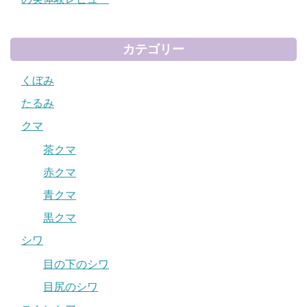
カテゴリー
くぼみ
たるみ
クマ
茶クマ
赤クマ
青クマ
黒クマ
シワ
目の下のシワ
目尻のシワ