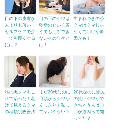
目の下の皮膚が
目の下のシワは
生まれつきの茶
人よりも薄い！
乾燥のせい？若
クマはクマじゃ
セルフケアで少
くても油断でき
なくて〇〇が原
しでも厚くする
ないそのワケと
因かも！
には？
は！
私の黒クマもこ
まだ20代なのに
20代なのに目尻
れで治った！老
目頭からシワが
の笑いジワがで
けて見えるクマ
くっきり！私っ
きちゃう人は〇
の種類別改善法
てヤバくない？
〇が原因って知
ってた？